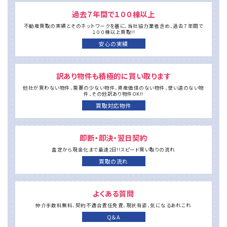
当社保有物件
物件買取対応
過去７年間で１００棟以上
不動産買取の実績とそのネットワークを基に、
当社協力業者含め、過去７年間で
安心の実績
お客様の声
１００棟以上買取!!
安心の実績
買取の流れ
よくあるご質問
会社案内
トピックス
訳あり物件も積極的に買い取ります
お問い合わせ
他社が買わない物件、需要の少ない物件、
資産価値のない物件、使い道のない物
件、
その他訳あり物件OK!!
買取対応物件
お気軽にお問い合わせください
072-736-9588
即断・即決・翌日契約
受付時間 9:00 ～17:00（火・水曜日定休）
査定から現金化まで
最速2日!!
スピード買い取りの流れ
買取の流れ
よくある質問
仲介手数料無料、
契約不適合責任免責、現状有姿、
気になるあれこれ
Q＆A