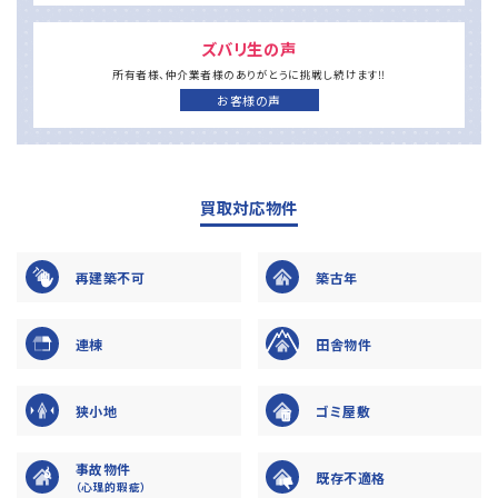
ズバリ生の声
所有者様、仲介業者様の
ありがとうに
挑戦し続けます‼
お客様の声
買取対応物件
再建築不可
築古年
連棟
田舎物件
狭小地
ゴミ屋敷
事故物件
既存不適格
（心理的瑕疵）