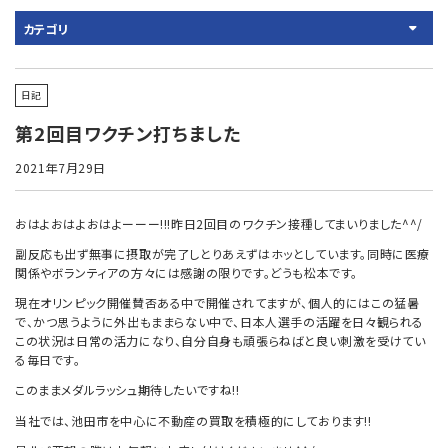
カテゴリ
日記
第2回目ワクチン打ちました
2021年7月29日
おはよおはよおはよーーー!!!昨日2回目のワクチン接種してまいりました^^/
副反応も出ず無事に摂取が完了しとりあえずはホッとしています。同時に医療
関係やボランティアの方々には感謝の限りです。どうも松本です。
現在オリンピック開催賛否ある中で開催されてますが、個人的にはこの猛暑
で、かつ思うように外出もままらない中で、日本人選手の活躍を日々観られる
この状況は日常の活力になり、自分自身も頑張らねばと良い刺激を受けてい
る毎日です。
このままメダルラッシュ期待したいですね!!
当社では、池田市を中心に不動産の買取を積極的にしております!!