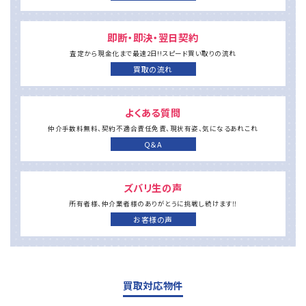
即断・即決・翌日契約
査定から現金化まで
最速2日!!
スピード買い取りの流れ
買取の流れ
よくある質問
仲介手数料無料、
契約不適合責任免責、現状有姿、
気になるあれこれ
Q＆A
ズバリ生の声
所有者様、仲介業者様の
ありがとうに
挑戦し続けます‼
お客様の声
買取対応物件