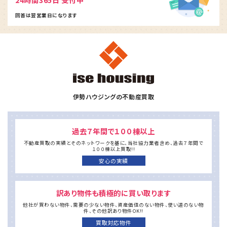
回答は翌営業日になります
ホーム
当社保有物件
物件買取対応
安心の実績
お客様の声
伊勢ハウジングの不動産買取
買取の流れ
よくあるご質問
会社案内
トピックス
過去７年間で１００棟以上
お問い合わせ
不動産買取の実績とそのネットワークを基に、
当社協力業者含め、過去７年間で
１００棟以上買取!!
安心の実績
お気軽にお問い合わせください
072-736-9588
訳あり物件も積極的に買い取ります
受付時間 9:00 ～17:00（火・水曜日定休）
他社が買わない物件、需要の少ない物件、
資産価値のない物件、使い道のない物
件、
その他訳あり物件OK!!
買取対応物件