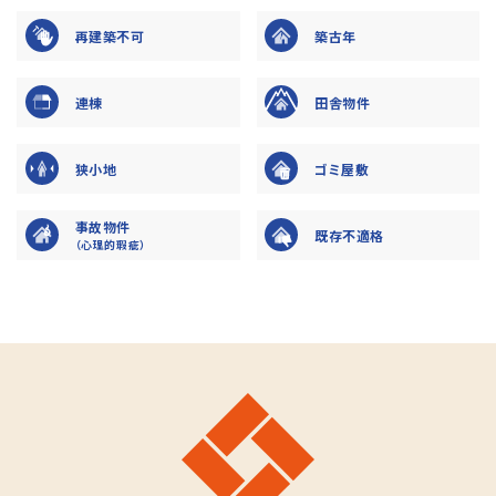
再建築不可
築古年
連棟
田舎物件
狭小地
ゴミ屋敷
事故物件
既存不適格
（心理的瑕疵）