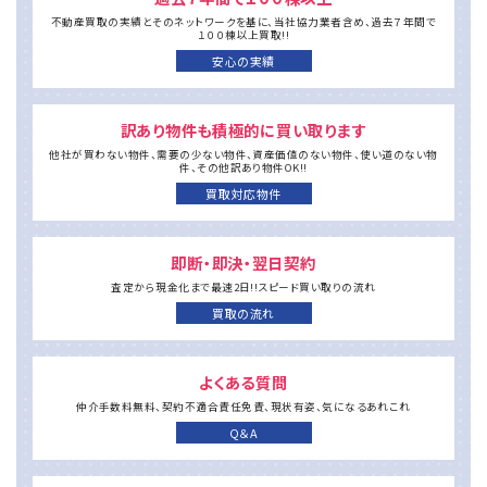
不動産買取の実績とそのネットワークを基に、
当社協力業者含め、過去７年間で
１００棟以上買取!!
安心の実績
訳あり物件も積極的に買い取ります
他社が買わない物件、需要の少ない物件、
資産価値のない物件、使い道のない物
件、
その他訳あり物件OK!!
買取対応物件
即断・即決・翌日契約
査定から現金化まで
最速2日!!
スピード買い取りの流れ
買取の流れ
よくある質問
仲介手数料無料、
契約不適合責任免責、現状有姿、
気になるあれこれ
Q＆A