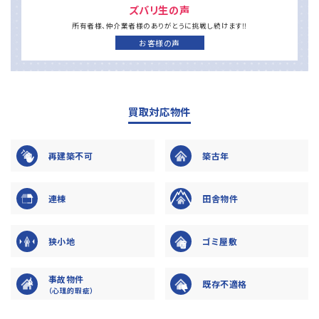
ズバリ生の声
所有者様、仲介業者様の
ありがとうに
挑戦し続けます‼
お客様の声
買取対応物件
再建築不可
築古年
連棟
田舎物件
狭小地
ゴミ屋敷
事故物件
既存不適格
（心理的瑕疵）